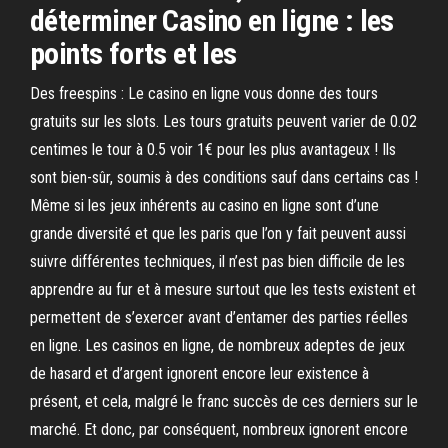
déterminer Casino en ligne : les
points forts et les
Des freespins : Le casino en ligne vous donne des tours
gratuits sur les slots. Les tours gratuits peuvent varier de 0.02
centimes le tour à 0.5 voir 1€ pour les plus avantageux ! Ils
sont bien-sûr, soumis à des conditions sauf dans certains cas !
Même si les jeux inhérents au casino en ligne sont d’une
grande diversité et que les paris que l’on y fait peuvent aussi
suivre différentes techniques, il n’est pas bien difficile de les
apprendre au fur et à mesure surtout que les tests existent et
permettent de s’exercer avant d’entamer des parties réelles
en ligne. Les casinos en ligne, de nombreux adeptes de jeux
de hasard et d’argent ignorent encore leur existence à
présent, et cela, malgré le franc succès de ces derniers sur le
marché. Et donc, par conséquent, nombreux ignorent encore