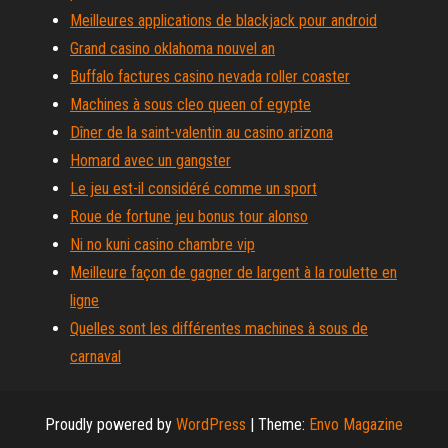
Meilleures applications de blackjack pour android
Grand casino oklahoma nouvel an
Buffalo factures casino nevada roller coaster
Machines à sous cleo queen of egypte
Dîner de la saint-valentin au casino arizona
Homard avec un gangster
Le jeu est-il considéré comme un sport
Roue de fortune jeu bonus tour alonso
Ni no kuni casino chambre vip
Meilleure façon de gagner de largent à la roulette en
ligne
Quelles sont les différentes machines à sous de
carnaval
Proudly powered by
WordPress
|
Theme:
Envo Magazine