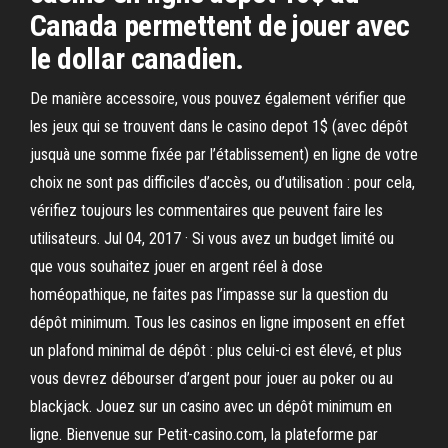
Canada permettent de jouer avec
le dollar canadien.
De manière accessoire, vous pouvez également vérifier que
les jeux qui se trouvent dans le casino depot 1$ (avec dépôt
jusquà une somme fixée par l’établissement) en ligne de votre
choix ne sont pas difficiles d’accès, ou d’utilisation : pour cela,
vérifiez toujours les commentaires que peuvent faire les
utilisateurs. Jul 04, 2017 · Si vous avez un budget limité ou
que vous souhaitez jouer en argent réel à dose
homéopathique, ne faites pas l’impasse sur la question du
dépôt minimum. Tous les casinos en ligne imposent en effet
un plafond minimal de dépôt : plus celui-ci est élevé, et plus
vous devrez débourser d’argent pour jouer au poker ou au
blackjack. Jouez sur un casino avec un dépôt minimum en
ligne. Bienvenue sur Petit-casino.com, la plateforme par