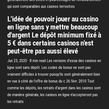
qui sont comparables aux casinos terrestres.
L'idée de pouvoir jouer au casino
en ligne sans y mettre beaucoup
d'argent Le dépôt minimum fixé à
5 € dans certains casinos n'est
peut-être pas aussi élevé
Jun 23, 2020 · 8 min read Les versions d'essai des casinos en
ligne sont sans dépôt. Les codes de bonus ne sont pas
vraiment difficiles à trouver puisqu'ils sont généralement bien
en vue à côté de l'offre de bonus du c 26 févr. 2010 Tout
comme les dépôts, les retraits d'argent dans les casinos sont
de manière générale, les casinos en ligne n'accepteront pas
les retraits