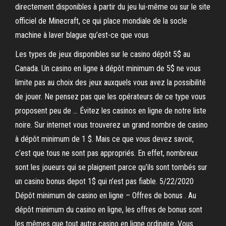
directement disponibles à partir du jeu lui-même ou sur le site
officiel de Minecraft, ce qui place mondiale de la socle
machine à laver blague qu’est-ce que vous
Les types de jeux disponibles sur le casino dépôt 5$ au
Canada. Un casino en ligne à dépôt minimum de 5$ ne vous
limite pas au choix des jeux auxquels vous avez la possibilité
de jouer. Ne pensez pas que les opérateurs de ce type vous
proposent peu de … Évitez les casinos en ligne de notre liste
noire. Sur internet vous trouverez un grand nombre de casino
à dépôt minimum de 1 $. Mais ce que vous devez savoir,
c’est que tous ne sont pas appropriés. En effet, nombreux
sont les joueurs qui se plaignent parce qu’ils sont tombés sur
un casino bonus depot 1$ qui n’est pas fiable. 5/22/2020
Dépôt minimum de casino en ligne – Offres de bonus . Au
dépôt minimum du casino en ligne, les offres de bonus sont
les mêmes que tout autre casino en ligne ordinaire. Vous