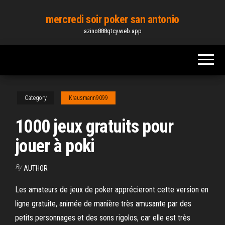
Skip
mercredi soir poker san antonio
to
azino888qtcy.web.app
the
content
Category
Krausmann9099
1000 jeux gratuits pour
jouer à poki
By
AUTHOR
Les amateurs de jeux de poker apprécieront cette version en
ligne gratuite, animée de manière très amusante par des
petits personnages et des sons rigolos, car elle est très